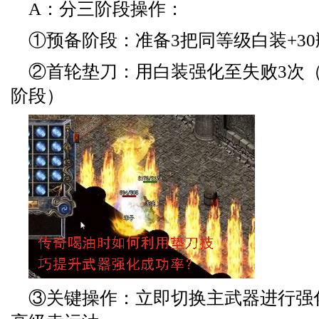
A：分三阶段操作：
①预备阶段：准备3把同等级白装+3
②首轮垫刀：用白装强化至失败3次（
阶段）
③关键操作：立即切换主武器进行强