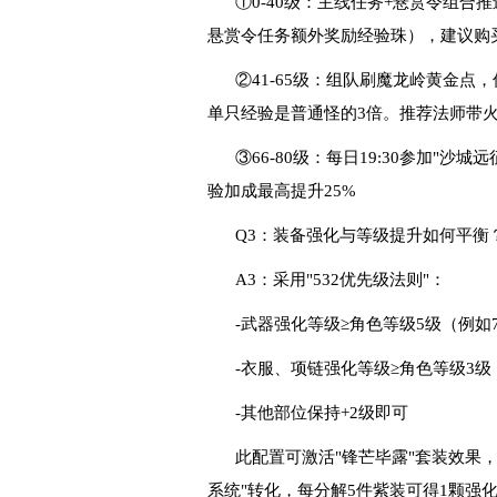
①0-40级：主线任务+悬赏令组
悬赏令任务额外奖励经验珠），建议购买
②41-65级：组队刷魔龙岭黄金点
单只经验是普通怪的3倍。推荐法师带火
③66-80级：每日19:30参加"沙
验加成最高提升25%
Q3：装备强化与等级提升如何平衡
A3：采用"532优先级法则"：
-武器强化等级≥角色等级5级（例如7
-衣服、项链强化等级≥角色等级3级
-其他部位保持+2级即可
此配置可激活"锋芒毕露"套装效果，
系统"转化，每分解5件紫装可得1颗强