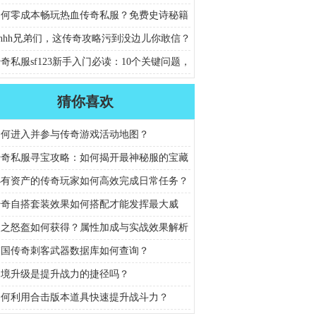
如何零成本畅玩热血传奇私服？免费史诗秘籍
攻略
hhh兄弟们，这传奇攻略污到没边儿你敢信？
奇私服sf123新手入门必读：10个关键问题，
开启传奇征程？
猜你喜欢
如何进入并参与传奇游戏活动地图？
传奇私服寻宝攻略：如何揭开最神秘服的宝藏
？
小有资产的传奇玩家如何高效完成日常任务？
传奇自搭套装效果如何搭配才能发挥最大威
炎之怒盔如何获得？属性加成与实战效果解析
韩国传奇刺客武器数据库如何查询？
幻境升级是提升战力的捷径吗？
如何利用合击版本道具快速提升战斗力？