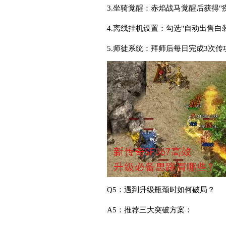
3.坐骑觉醒：赤焰战马觉醒后获得"
4.离线挂机设置：勾选"自动出售白装
5.师徒系统：拜师后每日完成3次传
Q5：遇到升级瓶颈时如何破局？
A5：推荐三大突破方案：