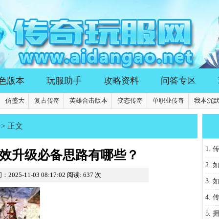
色版本
玩服助手
攻略资料
问答专区
仿盛大
复古传奇
英雄合击版本
变态传奇
单职业传奇
我本沉
>> 正文
1.
7高效升级必备思路有哪些？
2.
2025-11-03 08:17:02
阅读:
637
次
3.
霸S
4.
破天
5.