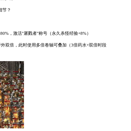
细节？
80%，激活"屠戮者"称号（永久杀怪经验+8%）
00开启野外双倍，此时使用多倍卷轴可叠加（3倍药水+双倍时段