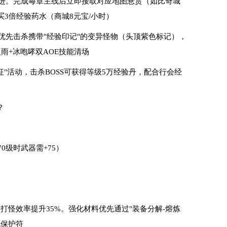
合推进。完成每章主线后立即接取对应地图悬赏（如比奇城
3倍经验药水（商城8元宝/小时）
，优先击杀携带"经验印记"的变异怪物（头顶紫色标记），
雨+冰咆哮双AOE技能清场
城远征"活动，击杀BOSS可获得等级5万经验丹，配合行会经
？
0级时武器需+75）
打怪效率提升35%。强化材料优先通过"装备分解-熔炼
化保护符