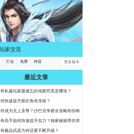
玩家交流
默
打金
免费
神器
更多版本
最近文章
传奇私服玩家最难忘的地图究竟是哪张？
如何快速提升新区角色等级？
如何成为无上圣尊？沙巴克争霸全攻略助你称
F999传奇新服
传奇高手如何快速提升实力？独家秘籍带你突
际
拥有极品武器为何还要不断升级？