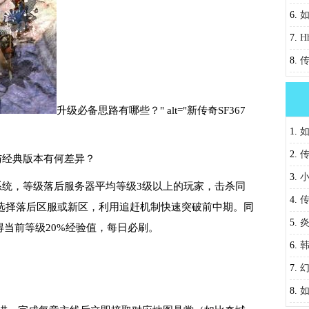
6.
获取
7.
H
8.
传
助你
升级必备思路有哪些？" alt="新传奇SF367
1.
2.
制与经典版本有何差异？
之谜
3.
偿系统，等级落后服务器平均等级3级以上的玩家，击杀同
4.
先选择落后区服或新区，利用追赶机制快速突破前中期。同
力？
5.
得当前等级20%经验值，每日必刷。
6.
7.
8.