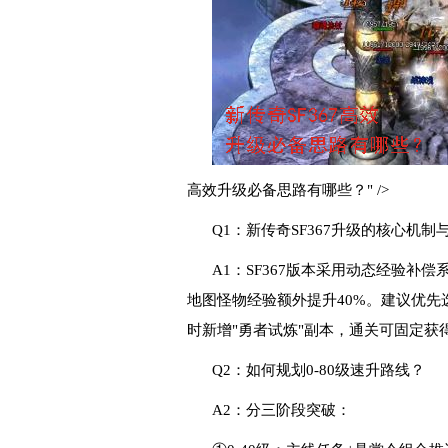
高效升级必备思路有哪些？" />
Q1：新传奇SF367升级的核心机
A1：SF367版本采用动态经验补
地图怪物经验额外提升40%。建议优
时新增"勇者试炼"副本，通关可固定获
Q2：如何规划0-80级速升路线？
A2：分三阶段突破：