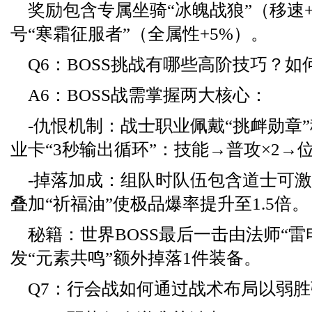
奖励包含专属坐骑“冰魄战狼”（移速+
号“寒霜征服者”（全属性+5%）。
Q6：BOSS挑战有哪些高阶技巧？
A6：BOSS战需掌握两大核心：
-仇恨机制：战士职业佩戴“挑衅勋章
业卡“3秒输出循环”：技能→普攻×2→
-掉落加成：组队时队伍包含道士可激
叠加“祈福油”使极品爆率提升至1.5倍。
秘籍：世界BOSS最后一击由法师“雷
发“元素共鸣”额外掉落1件装备。
Q7：行会战如何通过战术布局以弱胜