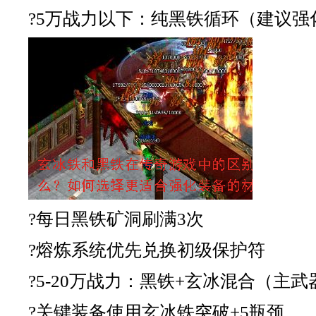
?5万战力以下：纯黑铁循环（建议强
?每日黑铁矿洞刷满3次
?熔炼系统优先兑换初级保护符
?5-20万战力：黑铁+玄冰混合（主
?关键装备使用玄冰铁突破+5瓶颈