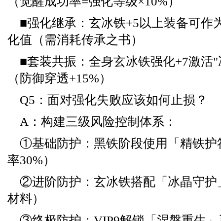
（觉醒成功率=强化等级×10%）
■强化继承：玄冰铁+5以上装备可作为
化值（需消耗传承之书）
■套装共振：全身玄冰铁强化+7激活"
（防御穿透+15%）
Q5：面对强化失败应该如何止损？
A：构建三级风险控制体系：
①基础防护：黑铁阶段使用「精铁护
率30%）
②进阶防护：玄冰铁搭配「冰晶守护」
材料）
③终极防护：VIP9解锁「涅槃重生