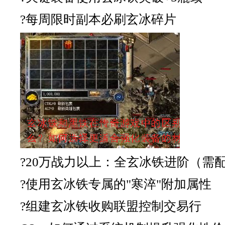
?每周限时副本必刷玄冰碎片
?20万战力以上：全玄冰铁进阶（需
?使用玄冰铁专属的"寒淬"附加属性
?组建玄冰铁收购联盟控制交易行