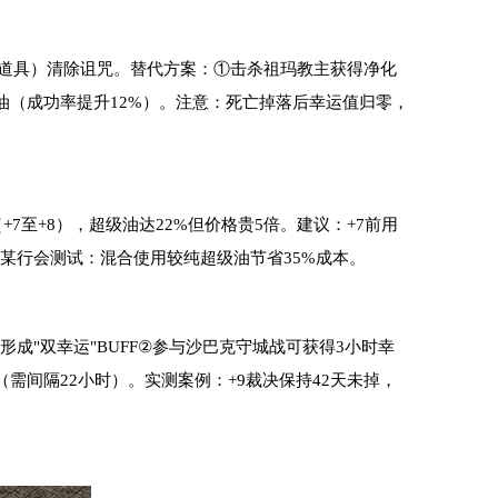
城道具）清除诅咒。替代方案：①击杀祖玛教主获得净化
油（成功率提升12%）。注意：死亡掉落后幸运值归零，
+7至+8），超级油达22%但价格贵5倍。建议：+7前用
。某行会测试：混合使用较纯超级油节省35%成本。
成"双幸运"BUFF②参与沙巴克守城战可获得3小时幸
需间隔22小时）。实测案例：+9裁决保持42天未掉，