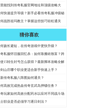
解析
哪里能找到传奇私服官网地址和顶级攻略大
如何快速提升等级？新手必看传奇私服冲级秘
如何战胜祖玛教主？掌握这些技巧轻松通关
猜你喜欢
如何扬长避短，在传奇游戏中更快升级？
传奇私服怀旧服回忆杀：如何靠搬砖致富？跨
间的长河也能积累财富
天使15转生封号怎么获得？最新脚本攻略全解
藏剑山庄哪个职业更适合新手快速上手？
最新传奇私服八阵图如何通关？
如何高效完成热血传奇玄武岛押镖任务？
传奇玩家如何高效分配药水以应对不同战斗场
战士职业是否必须学习逐日剑法？