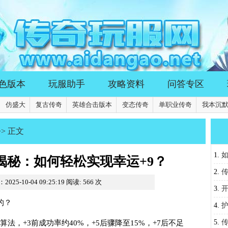
色版本
玩服助手
攻略资料
问答专区
仿盛大
复古传奇
英雄合击版本
变态传奇
单职业传奇
我本沉
>> 正文
1.
揭秘：如何轻松实现幸运+9？
2.
025-10-04 09:25:19
阅读:
566
次
3.
的？
4.
PK
5.
法，+3前成功率约40%，+5后骤降至15%，+7后不足