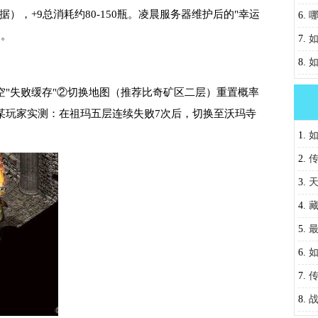
据），+9总消耗约80-150瓶。凌晨服务器维护后的"幸运
巧全
6.
%。
全？
7.
籍
8.
空"失败缓存"②切换地图（推荐比奇矿区二层）重置概率
某玩家实测：在祖玛五层连续失败7次后，切换至沃玛寺
1.
2.
越时
3.
析
4.
5.
6.
7.
景？
8.