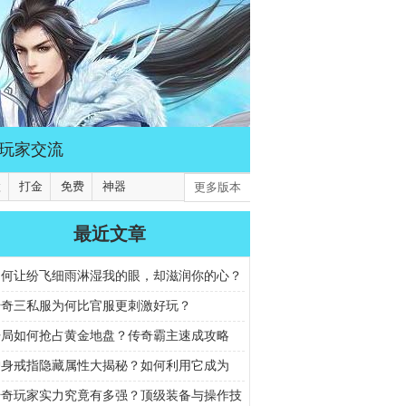
玩家交流
默
打金
免费
神器
更多版本
最近文章
如何让纷飞细雨淋湿我的眼，却滋润你的心？
传奇三私服为何比官服更刺激好玩？
开局如何抢占黄金地盘？传奇霸主速成攻略
护身戒指隐藏属性大揭秘？如何利用它成为
王者？
传奇玩家实力究竟有多强？顶级装备与操作技