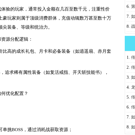
士？
6.
戏体验的玩家，通常投入金额在几百至数千元，注重性价
7.
土豪玩家则属于顶级消费群体，充值动辄数万甚至数十万
功？
8.
顶尖装备、等级和统治力。
和资源分配逻辑：
性价比高的成长礼包、月卡和必备装备（如逍遥扇、赤月套
1.
策略
2.
SS，追求稀有属性装备（如复活戒指、开天斩技能书），
3.
4.
如何优化配置？
5.
全解
6.
巧全
7.
8.
可单挑BOSS，通过消耗战获取资源；