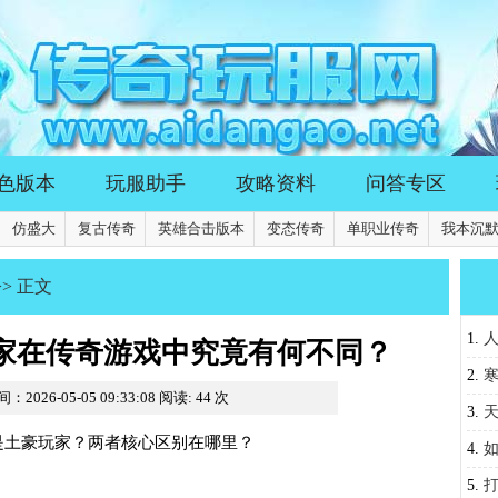
色版本
玩服助手
攻略资料
问答专区
仿盛大
复古传奇
英雄合击版本
变态传奇
单职业传奇
我本沉
>> 正文
1.
家在传奇游戏中究竟有何不同？
不同
2.
：2026-05-05 09:33:08
阅读:
44
次
陆？
3.
是土豪玩家？两者核心区别在哪里？
装备
4.
境？
5.