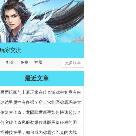
玩家交流
默
打金
免费
神器
更多版本
最近文章
人民币玩家与土豪玩家在传奇游戏中究竟有何
？
寒冰铠甲属性有多强？穿上它能否称霸玛法大
天佑复古传奇：龙陨降世新手如何快速起步？
获取与升级秘诀大公开
如何突破传奇私服劲爆攻速版黑暗征程的困
打怪神技在手，如何成为称霸沙巴克的大战