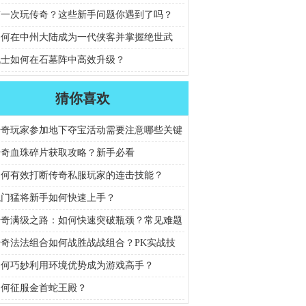
第一次玩传奇？这些新手问题你遇到了吗？
如何在中州大陆成为一代侠客并掌握绝世武
战士如何在石墓阵中高效升级？
猜你喜欢
传奇玩家参加地下夺宝活动需要注意哪些关键
与陷阱规避？
传奇血珠碎片获取攻略？新手必看
如何有效打断传奇私服玩家的连击技能？
龙门猛将新手如何快速上手？
传奇满级之路：如何快速突破瓶颈？常见难题
析
传奇法法组合如何战胜战战组合？PK实战技
解析
如何巧妙利用环境优势成为游戏高手？
如何征服金首蛇王殿？