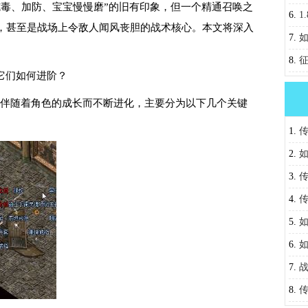
施毒、加防、宝宝慢慢磨”的旧有印象，但一个精通召唤之
6.
1
，甚至是战场上令敌人闻风丧胆的战术核心。本文将深入
服征
7.
扫玛
8.
它们如何进阶？
略全
它伴随着角色的成长而不断进化，主要分为以下几个关键
1.
心？
2.
功？
3.
力？
4.
实战
5.
做出
6.
7.
析
8.