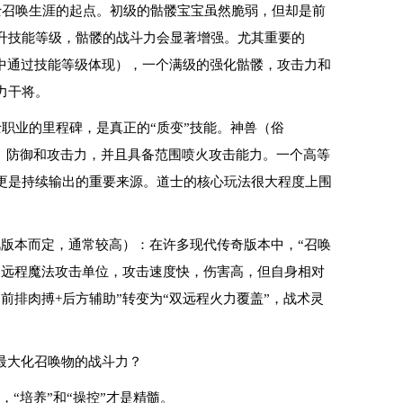
道士召唤生涯的起点。初级的骷髅宝宝虽然脆弱，但却是前
升技能等级，骷髅的战斗力会显著增强。尤其重要的
本中通过技能等级体现），一个满级的强化骷髅，攻击力和
力干将。
士职业的里程碑，是真正的“质变”技能。神兽（俗
量、防御和攻击力，并且具备范围喷火攻击能力。一个高等
更是持续输出的重要来源。道士的核心玩法很大程度上围
视版本而定，通常较高）：在许多现代传奇版本中，“召唤
是远程魔法攻击单位，攻击速度快，伤害高，但自身相对
前排肉搏+后方辅助”转变为“双远程火力覆盖”，战术灵
最大化召唤物的战斗力？
“培养”和“操控”才是精髓。