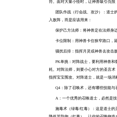
符。面对大量小怪时，让神兽吸引仇恨
团队作战（行会战、攻沙）：道士的
入敌阵，而是应该用来：
保护己方法师：将神兽定在法师身
卡位限制：用神兽卡住狭窄路口，
骚扰后排：指挥月灵或神兽去攻击
PK单挑：对阵战士，要利用神兽和
耗。对阵法师，则要小心对方的圣言术
指挥宝宝围攻。对阵道士，就是一场消
Q4：除了召唤术，还有哪些技能与
A：一个优秀的召唤道士，必然是
施毒术（绿毒/红毒）：这是道士的
降低其防御（红毒），让你的召唤物造