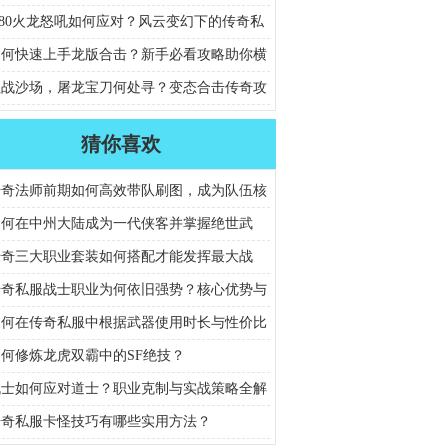
.80火龙怒吼如何应对？风云变幻下的传奇私
战全攻略？
如何快速上手龙版合击？新手必看攻略助你横
法
征战沙场，屠龙宝刀何处寻？变态合击传奇攻
解析
猜你喜欢
传奇法师前期如何高效带队刷图，成为队伍核
如何在中州大陆成为一代侠客并掌握绝世武
传奇三大职业套装如何搭配才能发挥最大战
传奇私服战士职业为何依旧强势？核心优势与
技巧解析
如何在传奇私服中根据武器使用时长与性价比
最佳选择？
如何修炼龙虎双霸中的SF绝技？
战士如何应对道士？职业克制与实战策略全解
传奇私服卡怪技巧有哪些实用方法？