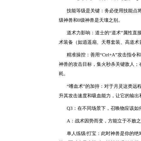
技能等级是关键：务必使用技能点
级神兽和0级神兽是天壤之别。
道术力影响：道士的“道术”属性直
术装备（如逍遥扇、天尊套装、高道术
精准操控：善用“Ctrl+A”攻击指令和
神兽的攻击目标，集火秒杀关键敌人；
耗。
“嗜血术”的加持：对于月灵这类远
升其攻击速度和吸血能力，让它的输出
Q3：在不同场景下，召唤物应该如
A：战术因势而变，方能立于不败
单人练级/打宝：此时神兽是你的绝