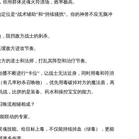
，你用群体灵魂火符清场，效率极高。
定位是“战术辅助”和“持续骚扰”。你的神兽不应无脑冲
边，阻挡敌方战士的刺杀。
延缓敌方进攻节奏。
敌方的道士和法师，打乱其阵型和治疗节奏。
骷髅不断进行“卡位”，让战士无法近身，同时用毒和符消
（有几率秒杀召唤物），优先用毒破掉对方的魔法盾，再
耗战，比拼的是装备、药水和操控宝宝的能力。
召唤流相辅相成？
技能联动的专家。
灵魂技能。给目标上毒，不仅能持续掉血（绿毒），更能
成更多伤害。