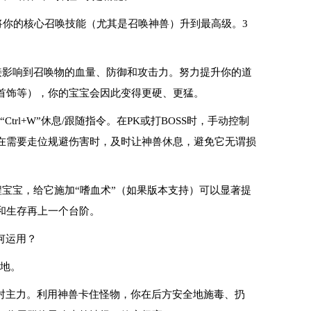
将你的核心召唤技能（尤其是召唤神兽）升到最高级。3
接影响到召唤物的血量、防御和攻击力。努力提升你的道
首饰等），你的宝宝会因此变得更硬、更猛。
“Ctrl+W”休息/跟随指令。在PK或打BOSS时，手动控制
在需要走位规避伤害时，及时让神兽休息，避免它无谓损
程宝宝，给它施加“嗜血术”（如果版本支持）可以显著提
和生存再上一个台阶。
何运用？
之地。
对主力。利用神兽卡住怪物，你在后方安全地施毒、扔