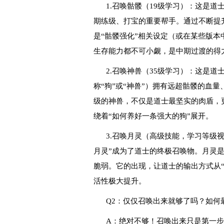
1.召唤骷髅（19级学习）：这是
期练级、打宝的重要帮手。通过不断提
是“骷髅强化”相关设定（或在某些版
生存能力都不可小觑，是中期过渡的得
2.召唤神兽（35级学习）：这是道
称“狗”或“神兽”）拥有远超骷髅的血
级的神兽，不仅是道士最坚实的肉盾，
绕着“如何养好一条强大的狗”展开。
3.召唤月灵（高级技能，学习等级
月灵”成为了道士的终极召唤物。月灵
脆弱。它的出现，让道士的输出方式从“
活性极大提升。
Q2：仅仅召唤出来就够了吗？如何
A：绝对不够！召唤出来只是第一步，