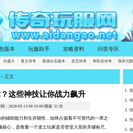
色版本
玩服助手
攻略资料
问答专区
仿盛大
复古传奇
英雄合击版本
变态传奇
单职业传奇
我本沉
>> 正文
1.
术？这些神技让你战力飙升
2.
传
间：2026-05-13 09:10:00
阅读:
51
次
巅，
3.
特的辅助能力和生存韧性，始终占据着不可替代的一席之
秘籍
4.
灵魂核心，是衡量一个道士玩家是否登堂入室的关键标尺。
陆有
5.