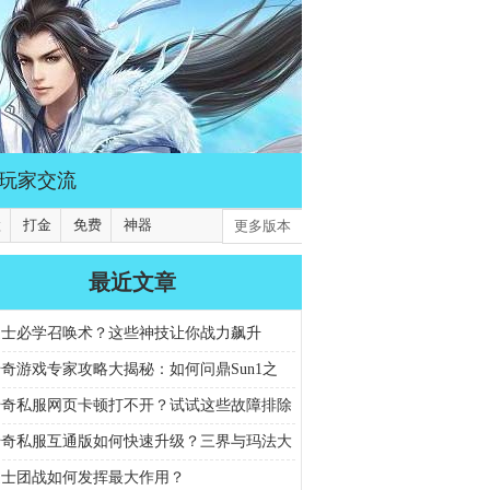
玩家交流
默
打金
免费
神器
更多版本
最近文章
道士必学召唤术？这些神技让你战力飙升
奇游戏专家攻略大揭秘：如何问鼎Sun1之
高效攻城拔寨，制霸群雄争霸？
传奇私服网页卡顿打不开？试试这些故障排除
传奇私服互通版如何快速升级？三界与玛法大
哪些隐藏任务？
道士团战如何发挥最大作用？