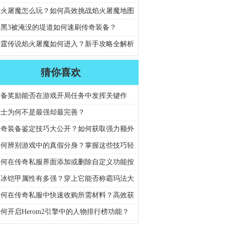
焰火屠魔怎么玩？如何高效挑战焰火屠魔地图
奖励？
暗黑3被淹没的堤道如何速刷传奇装备？
雷霆传说焰火屠魔如何进入？新手攻略全解析
猜你喜欢
装备奖励能否在游戏开局任务中发挥关键作
战士为何不是最强却最完善？
传奇装备鉴定技巧大公开？如何获取强力额外
？
如何辨别游戏中的真假分身？掌握这些技巧轻
破
如何在传奇私服界面添加或删除自定义功能按
寒冰铠甲属性有多强？穿上它能否称霸玛法大
如何在传奇私服中快速收购所需材料？高效获
略分享
何开启Herom2引擎中的人物排行榜功能？