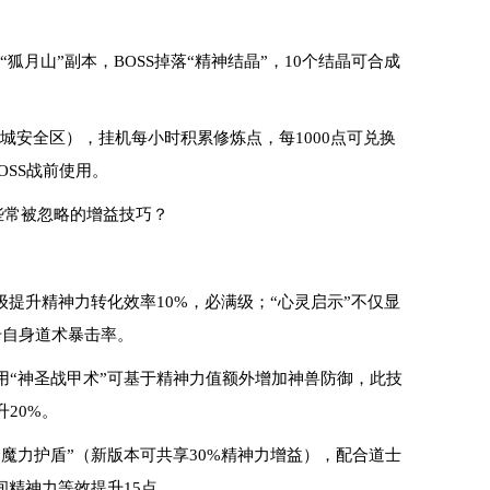
。
“狐月山”副本，BOSS掉落“精神结晶”，10个结晶可合成
主城安全区），挂机每小时积累修炼点，每1000点可兑换
OSS战前使用。
些常被忽略的增益技巧？
级提升精神力转化效率10%，必满级；“心灵启示”不仅显
升自身道术暴击率。
用“神圣战甲术”可基于精神力值额外增加神兽防御，此技
20%。
“魔力护盾”（新版本可共享30%精神力增益），配合道士
间精神力等效提升15点。