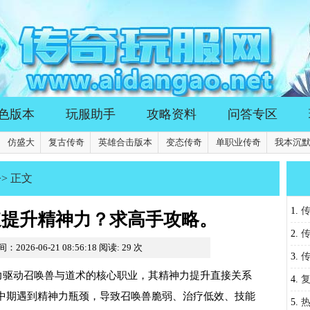
色版本
玩服助手
攻略资料
问答专区
仿盛大
复古传奇
英雄合击版本
变态传奇
单职业传奇
我本沉
>> 正文
1.
速提升精神力？求高手攻略。
2.
：2026-06-21 08:56:18
阅读:
29
次
3.
力驱动召唤兽与道术的核心职业，其精神力提升直接关系
用？
4.
中期遇到精神力瓶颈，导致召唤兽脆弱、治疗低效、技能
法？
5.