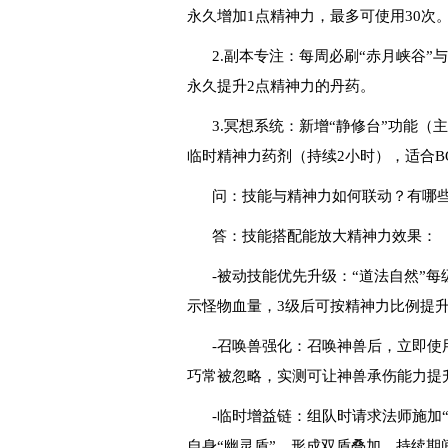
永久增加1点精神力，最多可使用30次
2.副本专注：每周必刷“赤月峡谷”与
永久提升2点精神力的丹药。
3.冥想系统：新增“静修台”功能（
临时精神力药剂（持续2小时），适合B
问：技能与精神力如何联动？有哪
答：技能搭配能放大精神力效果：
-被动技能优先升级：“道法自然”每
示怪物血量，3级后可按精神力比例提
-召唤兽强化：召唤神兽后，立即使
巧常被忽略，实测可让神兽承伤能力提升
-临时增益链：组队时请求法师施加
自身“幽灵盾”，形成双盾叠加，持续期