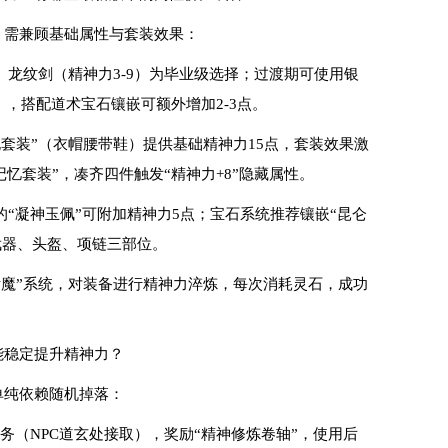
，需兼顾基础属性与套装效果：
）、龙纹剑（精神力3-9）为毕业级选择；过渡期可使用银
7），搭配道术宝石镶嵌可额外增加2-3点。
袍套装”（衣帽腰带鞋）提供基础精神力15点，套装效果激
忆套装”，凑齐四件触发“精神力+8”隐藏属性。
的“凝神玉佩”可附加精神力5点；宝石系统推荐镶嵌“昆仑
武器、头盔、项链三部位。
附魔”系统，对装备进行精神力淬炼，每次消耗灵石，成功
能稳定提升精神力？
单纯依赖随机掉落：
任务（NPC道玄处接取），奖励“精神修炼卷轴”，使用后