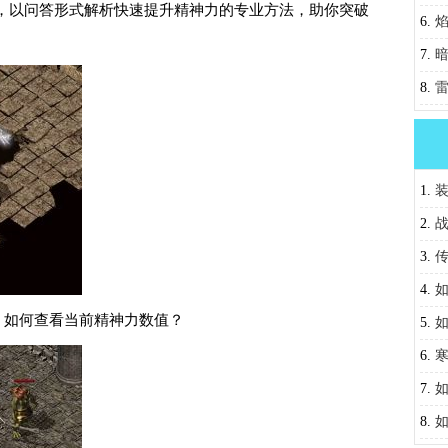
，以问答形式解析快速提升精神力的专业方法，助你突破
升？
6.
。
获取
7.
8.
1.
用？
2.
3.
属性
4.
？如何查看当前精神力数值？
松识
5.
钮？
6.
陆？
7.
取攻
8.
如