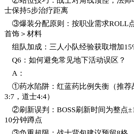
②站位技巧：战士对角线顶怪，法师4
士保持5步治疗距离
③爆装分配原则：按职业需求ROLL
首饰＞材料
组队加成：三人小队经验获取增加15
Q6：如何避免常见地下活动误区？
A：
①药水陷阱：红蓝药比例失衡（推荐战
3:7，道士4:4）
②刷新误判：BOSS刷新时间为整点±
10分钟蹲点
③负重超限：战士背包建议预留8格，