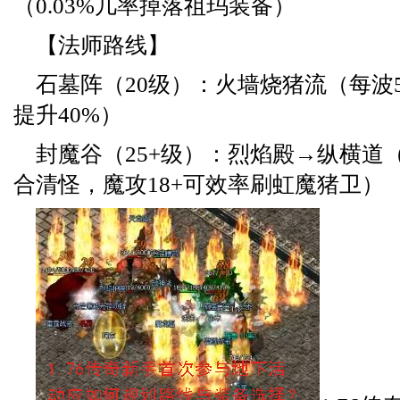
（0.03%几率掉落祖玛装备）
【法师路线】
石墓阵（20级）：火墙烧猪流（每波
提升40%）
封魔谷（25+级）：烈焰殿→纵横道
合清怪，魔攻18+可效率刷虹魔猪卫）