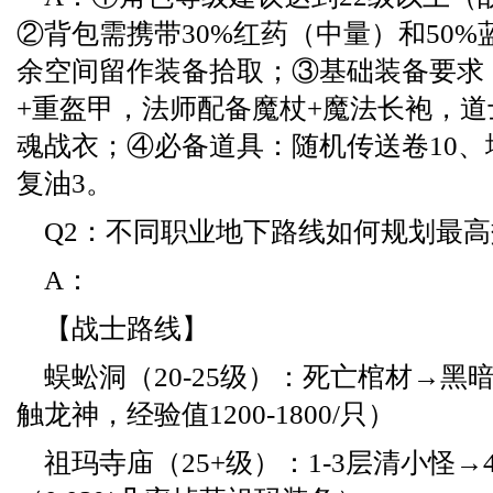
②背包需携带30%红药（中量）和50
余空间留作装备拾取；③基础装备要求
+重盔甲，法师配备魔杖+魔法长袍，道
魂战衣；④必备道具：随机传送卷10、
复油3。
Q2：不同职业地下路线如何规划最高
A：
【战士路线】
蜈蚣洞（20-25级）：死亡棺材→黑
触龙神，经验值1200-1800/只）
祖玛寺庙（25+级）：1-3层清小怪