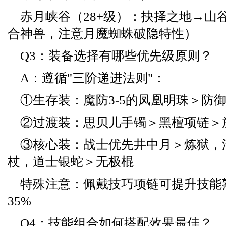
赤月峡谷（28+级）：抉择之地→山
合神兽，注意月魔蜘蛛破隐特性）
Q3：装备选择有哪些优先级原则？
A：遵循"三阶递进法则"：
①生存装：魔防3-5的凤凰明珠＞防御
②过渡装：思贝儿手镯＞黑檀项链＞
③核心装：战士优先井中月＞炼狱，
杖，道士银蛇＞无极棍
特殊注意：佩戴技巧项链可提升技能
35%
Q4：技能组合如何搭配效果最佳？