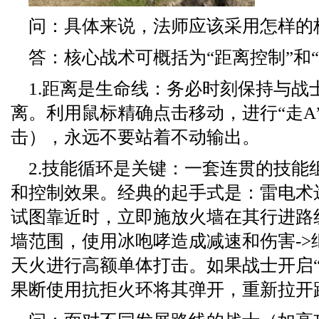
问：具体来说，法师应该采用怎样的
答：核心战术可概括为“距离控制”和“
1.距离是生命线：务必时刻保持与战
离。利用鼠标精确点击移动，进行“走A
击），永远不要站着不动输出。
2.技能循环是关键：一套连贯的技能
和控制效果。经典的起手式是：雷电术远
试图靠近时，立即施放火墙在其行进路线
墙范围，使用冰咆哮造成减速和伤害->
天火进行高额单体打击。如果战士开启“
果断使用抗拒火环将其弹开，重新拉开