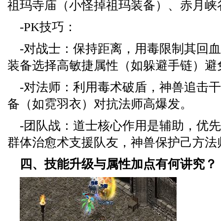
祖玛寺庙（小怪掉祖玛装备）、赤月峡
-PK技巧：
-对战士：保持距离，用毒限制其回
装备选择高敏捷属性（如躲避手链）避
-对法师：利用毒术破盾，神兽追击
备（如霓羽衣）对抗法师高爆发。
-团队战：道士核心作用是辅助，优
群体治愈术支援队友，神兽保护己方法
四、技能升级与属性加点有何讲究？