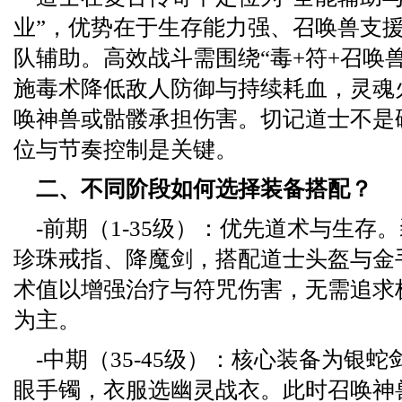
业”，优势在于生存能力强、召唤兽支
队辅助。高效战斗需围绕“毒+符+召唤
施毒术降低敌人防御与持续耗血，灵魂
唤神兽或骷髅承担伤害。切记道士不是
位与节奏控制是关键。
二、不同阶段如何选择装备搭配？
-前期（1-35级）：优先道术与生存
珍珠戒指、降魔剑，搭配道士头盔与金
术值以增强治疗与符咒伤害，无需追求
为主。
-中期（35-45级）：核心装备为银
眼手镯，衣服选幽灵战衣。此时召唤神