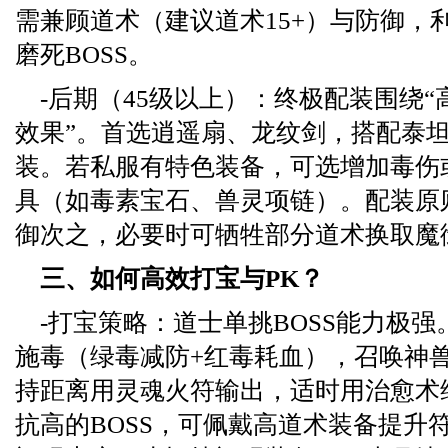
需兼顾道术（建议道术15+）与防御，
磨死BOSS。
-后期（45级以上）：终极配装围绕“
效果”。首选逍遥扇、龙纹剑，搭配泰
装。若私服有特色装备，可选增加毒伤
具（如毒素宝石、兽灵项链）。配装原
御次之，必要时可牺牲部分道术换取魔
三、如何高效打宝与PK？
-打宝策略：道士单挑BOSS能力极强
施毒（绿毒减防+红毒耗血），召唤神
持距离用灵魂火符输出，适时用治愈术
抗高的BOSS，可佩戴高道术装备提升